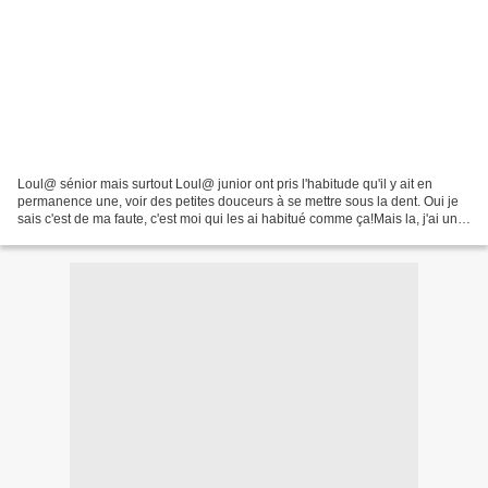
Loul@ sénior mais surtout Loul@ junior ont pris l'habitude qu'il y ait en
permanence une, voir des petites douceurs à se mettre sous la dent. Oui je
sais c'est de ma faute, c'est moi qui les ai habitué comme ça!Mais la, j'ai une
bonne excuse : je suis...